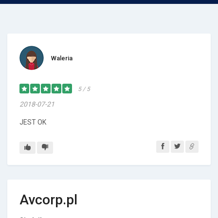
Waleria
5 / 5
2018-07-21
JEST OK
Avcorp.pl