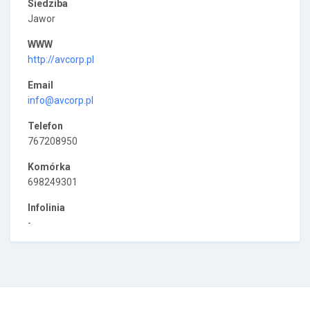
Siedziba
Jawor
WWW
http://avcorp.pl
Email
info@avcorp.pl
Telefon
767208950
Komórka
698249301
Infolinia
-