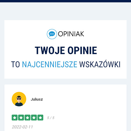
Juliusz
5 / 5
2022-02-11