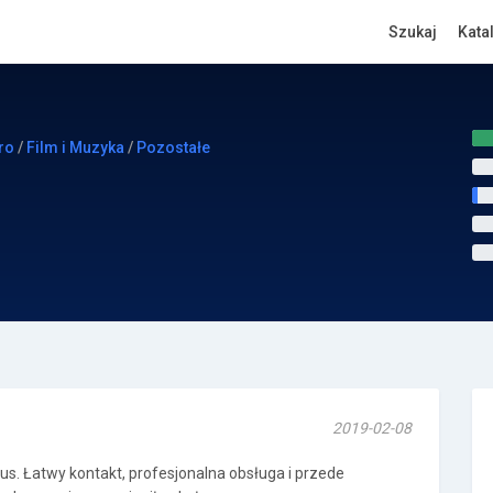
Szukaj
Kata
ro
/
Film i Muzyka
/
Pozostałe
2019-02-08
lus. Łatwy kontakt, profesjonalna obsługa i przede