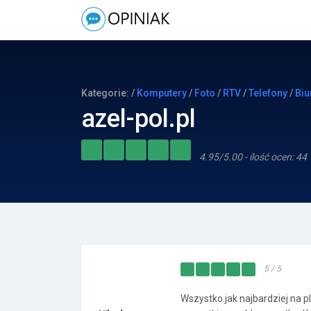
Kategorie: /
Komputery
/
Foto
/
RTV
/
Telefony
/
Biu
azel-pol.pl
4.95/5.00 - ilość ocen: 44
5 / 5
Wszystko jak najbardziej na p