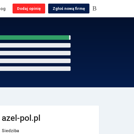
log
Dodaj opinię
Zgłoś nową firmę
azel-pol.pl
Siedziba