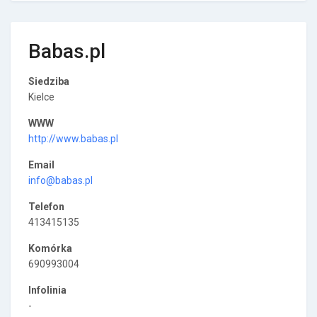
Babas.pl
Siedziba
Kielce
WWW
http://www.babas.pl
Email
info@babas.pl
Telefon
413415135
Komórka
690993004
Infolinia
-