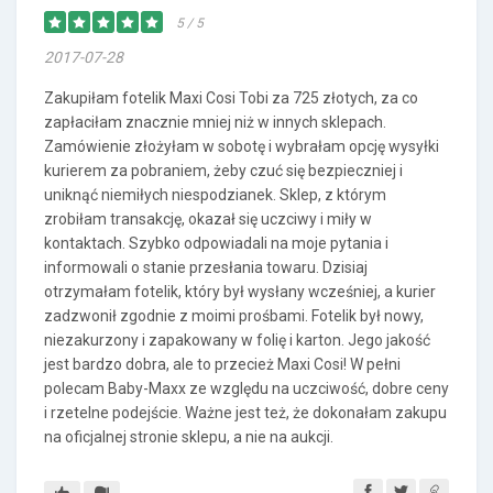
5 / 5
2017-07-28
Zakupiłam fotelik Maxi Cosi Tobi za 725 złotych, za co
zapłaciłam znacznie mniej niż w innych sklepach.
Zamówienie złożyłam w sobotę i wybrałam opcję wysyłki
kurierem za pobraniem, żeby czuć się bezpieczniej i
uniknąć niemiłych niespodzianek. Sklep, z którym
zrobiłam transakcję, okazał się uczciwy i miły w
kontaktach. Szybko odpowiadali na moje pytania i
informowali o stanie przesłania towaru. Dzisiaj
otrzymałam fotelik, który był wysłany wcześniej, a kurier
zadzwonił zgodnie z moimi prośbami. Fotelik był nowy,
niezakurzony i zapakowany w folię i karton. Jego jakość
jest bardzo dobra, ale to przecież Maxi Cosi! W pełni
polecam Baby-Maxx ze względu na uczciwość, dobre ceny
i rzetelne podejście. Ważne jest też, że dokonałam zakupu
na oficjalnej stronie sklepu, a nie na aukcji.