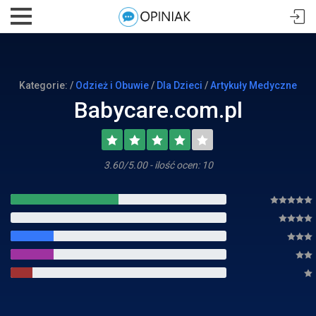
Kategorie: /
Odzież i Obuwie
/
Dla Dzieci
/
Artykuły Medyczne
Babycare.com.pl
3.60/5.00 - ilość ocen: 10