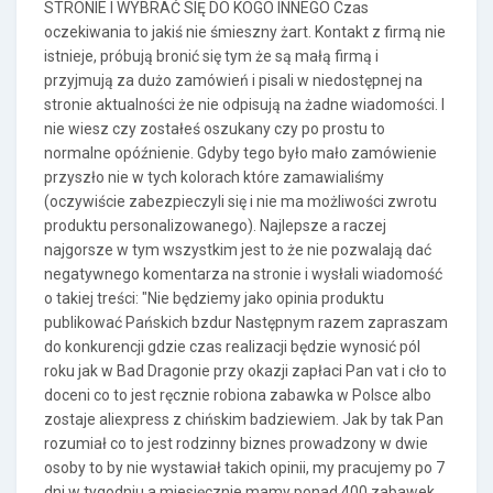
STRONIE I WYBRAĆ SIĘ DO KOGO INNEGO Czas
oczekiwania to jakiś nie śmieszny żart. Kontakt z firmą nie
istnieje, próbują bronić się tym że są małą firmą i
przyjmują za dużo zamówień i pisali w niedostępnej na
stronie aktualności że nie odpisują na żadne wiadomości. I
nie wiesz czy zostałeś oszukany czy po prostu to
normalne opóźnienie. Gdyby tego było mało zamówienie
przyszło nie w tych kolorach które zamawialiśmy
(oczywiście zabezpieczyli się i nie ma możliwości zwrotu
produktu personalizowanego). Najlepsze a raczej
najgorsze w tym wszystkim jest to że nie pozwalają dać
negatywnego komentarza na stronie i wysłali wiadomość
o takiej treści: "Nie będziemy jako opinia produktu
publikować Pańskich bzdur Następnym razem zapraszam
do konkurencji gdzie czas realizacji będzie wynosić pól
roku jak w Bad Dragonie przy okazji zapłaci Pan vat i cło to
doceni co to jest ręcznie robiona zabawka w Polsce albo
zostaje aliexpress z chińskim badziewiem. Jak by tak Pan
rozumiał co to jest rodzinny biznes prowadzony w dwie
osoby to by nie wystawiał takich opinii, my pracujemy po 7
dni w tygodniu a miesięcznie mamy ponad 400 zabawek