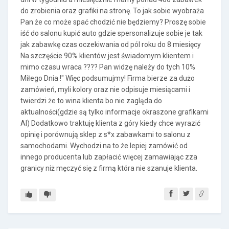
do zrobienia oraz grafiki na stronę. To jak sobie wyobraża
Pan że co może spać chodzić nie będziemy? Proszę sobie
iść do salonu kupić auto gdzie spersonalizuje sobie je tak
jak zabawkę czas oczekiwania od pól roku do 8 miesięcy
Na szczęście 90% klientów jest świadomym klientem i
mimo czasu wraca ???? Pan widzę należy do tych 10%
Miłego Dnia !" Więc podsumujmy! Firma bierze za dużo
zamówień, myli kolory oraz nie odpisuje miesiącami i
twierdzi że to wina klienta bo nie zagląda do
aktualności(gdzie są tylko informacje okraszone grafikami
AI) Dodatkowo traktuję klienta z góry kiedy chce wyrazić
opinię i porównują sklep z s*x zabawkami to salonu z
samochodami. Wychodzi na to że lepiej zamówić od
innego producenta lub zapłacić więcej zamawiając zza
granicy niż męczyć się z firmą która nie szanuje klienta.