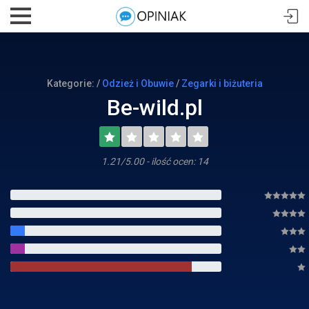
Kategorie: /
Odzież i Obuwie
/
Zegarki i biżuteria
Be-wild.pl
1.21/5.00 - ilość ocen: 14