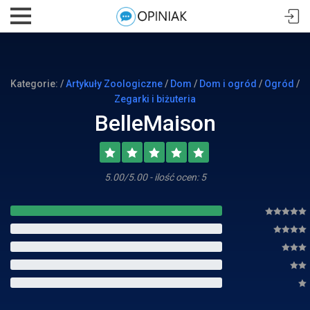
Kategorie: /
Artykuły Zoologiczne
/
Dom
/
Dom i ogród
/
Ogród
/
Zegarki i biżuteria
BelleMaison
5.00/5.00 - ilość ocen: 5