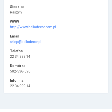
Siedziba
Raszyn
WWW
http://www.bellodecor.com.pl
Email
sklep@bellodecor.pl
Telefon
22 34 999 14
Komórka
502-536-590
Infolinia
22 34 999 14