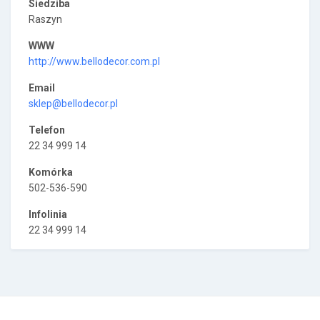
Siedziba
Raszyn
WWW
http://www.bellodecor.com.pl
Email
sklep@bellodecor.pl
Telefon
22 34 999 14
Komórka
502-536-590
Infolinia
22 34 999 14