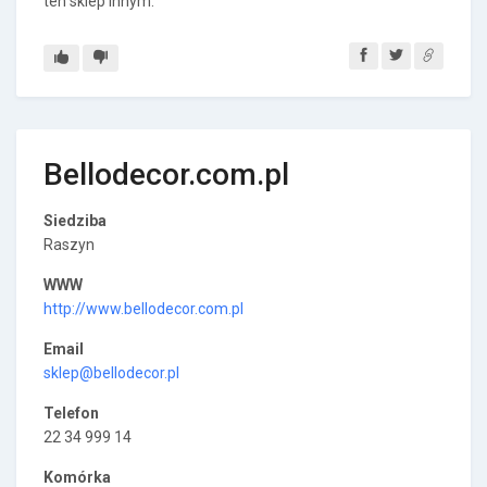
ten sklep innym.
Bellodecor.com.pl
Siedziba
Raszyn
WWW
http://www.bellodecor.com.pl
Email
sklep@bellodecor.pl
Telefon
22 34 999 14
Komórka