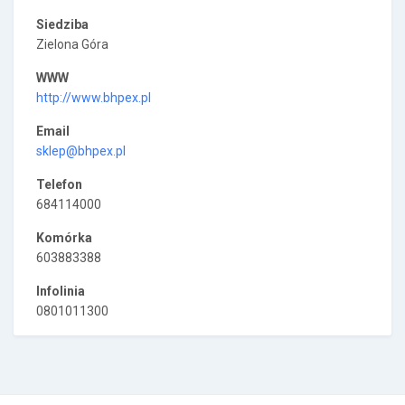
Siedziba
Zielona Góra
WWW
http://www.bhpex.pl
Email
sklep@bhpex.pl
Telefon
684114000
Komórka
603883388
Infolinia
0801011300