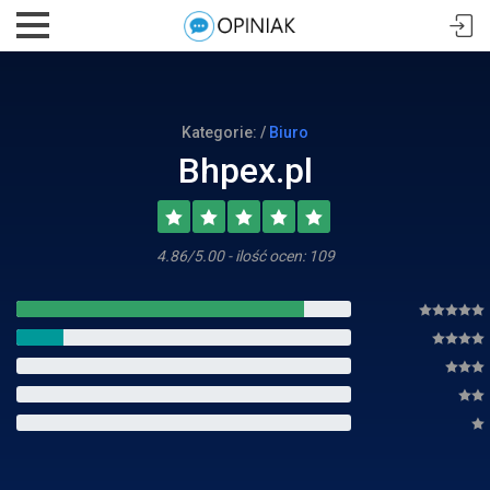
Kategorie: /
Biuro
Bhpex.pl
4.86/5.00 - ilość ocen: 109