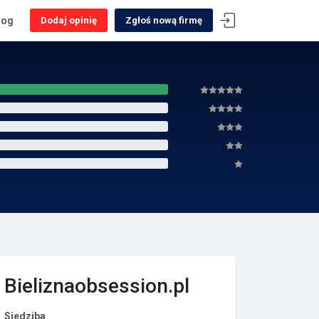
log
Dodaj opinię
Zgłoś nową firmę
Bieliznaobsession.pl
Siedziba