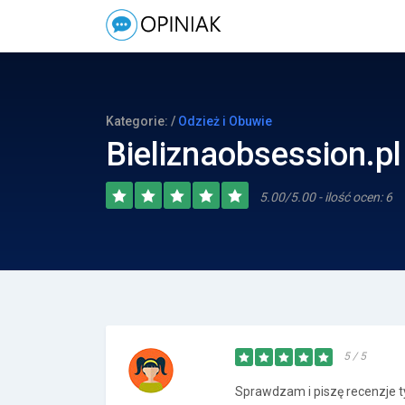
Kategorie: /
Odzież i Obuwie
Bieliznaobsession.pl
5.00/5.00 - ilość ocen: 6
5 / 5
Sprawdzam i piszę recenzje t