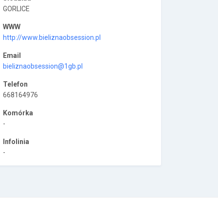
GORLICE
WWW
http://www.bieliznaobsession.pl
Email
bieliznaobsession@1gb.pl
Telefon
668164976
Komórka
-
Infolinia
-