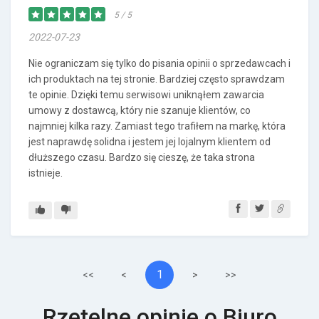
5 / 5
2022-07-23
Nie ograniczam się tylko do pisania opinii o sprzedawcach i
ich produktach na tej stronie. Bardziej często sprawdzam
te opinie. Dzięki temu serwisowi uniknąłem zawarcia
umowy z dostawcą, który nie szanuje klientów, co
najmniej kilka razy. Zamiast tego trafiłem na markę, która
jest naprawdę solidna i jestem jej lojalnym klientem od
dłuższego czasu. Bardzo się cieszę, że taka strona
istnieje.
1
<<
<
>
>>
Rzetelne opinie o Biuro