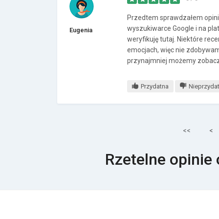
Przedtem sprawdzałem opinie 
wyszukiwarce Google i na pla
Eugenia
weryfikuję tutaj. Niektóre re
emocjach, więc nie zdobywam
przynajmniej możemy zobaczyć
Przydatna
Nieprzyda
<<
<
Rzetelne opinie 