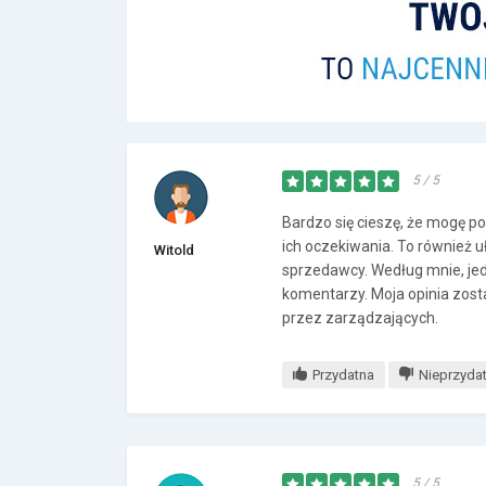
5 / 5
Bardzo się cieszę, że mogę p
ich oczekiwania. To również 
Witold
sprzedawcy. Według mnie, je
komentarzy. Moja opinia zost
przez zarządzających.
Przydatna
Nieprzyda
5 / 5