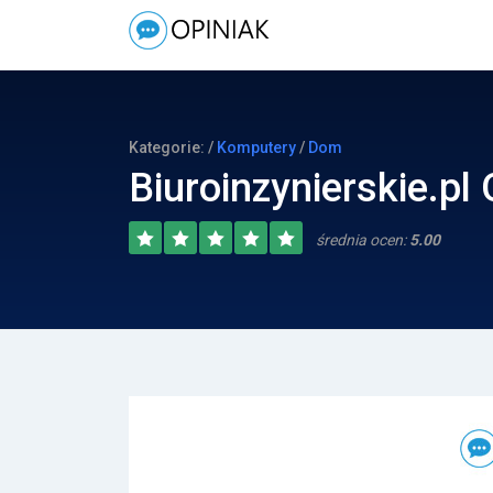
Kategorie: /
Komputery
/
Dom
Biuroinzynierskie.pl
średnia ocen:
5.00