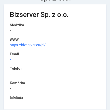
Bizserver Sp. z o.o.
Siedziba
-
WWW
https://bizserver.eu/pl/
Email
-
Telefon
-
Komórka
-
Infolinia
-