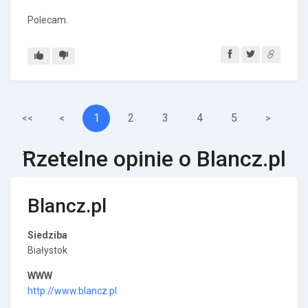
Polecam.
1
2
3
4
5
<<
<
>
Rzetelne opinie o Blancz.pl
>>
Blancz.pl
Siedziba
Białystok
WWW
http://www.blancz.pl