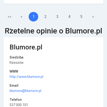
1
2
3
4
5
<<
<
>
Rzetelne opinie o Blumore.pl
>>
Blumore.pl
Siedziba
Rzeszów
WWW
http://www.blumore.pl
Email
blumore@blumore.pl
Telefon
537 000 101