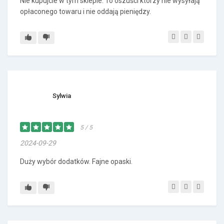
Nie kupujcie w tym sklepie. To oszuści którzy nie wysyłają
opłaconego towaru i nie oddają pieniędzy.
Sylwia
5 / 5
2024-09-29
Duży wybór dodatków. Fajne opaski.