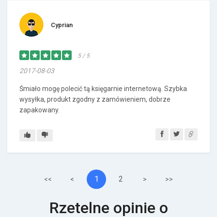
Cyprian
5 / 5
2017-08-03
Śmiało mogę polecić tą księgarnie internetową. Szybka
wysyłka, produkt zgodny z zamówieniem, dobrze
zapakowany.
1
2
<<
<
>
>>
Rzetelne opinie o