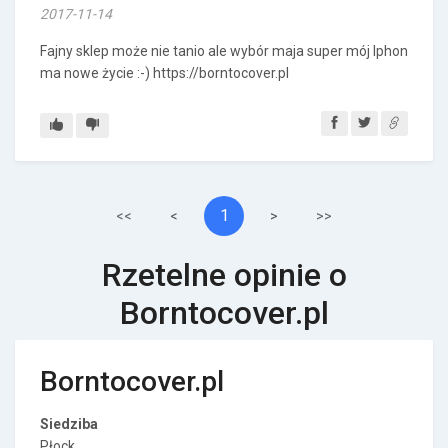
2017-11-14
Fajny sklep może nie tanio ale wybór maja super mój Iphon
ma nowe życie :-) https://borntocover.pl
1
<<
<
>
>>
Rzetelne opinie o
Borntocover.pl
Borntocover.pl
Siedziba
Płock