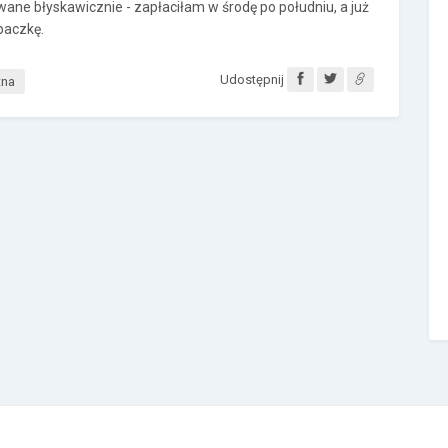
ane błyskawicznie - zapłaciłam w środę po południu, a już
 paczkę.
Udostępnij
tna