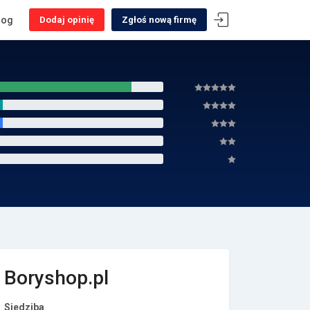
log
Dodaj opinię
Zgłoś nową firmę
Boryshop.pl
Siedziba