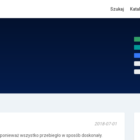
Szukaj
Kata
2018-07-01
, ponieważ wszystko przebiegło w sposób doskonały.