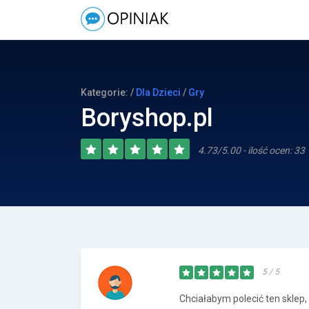
Kategorie: /
Dla Dzieci
/
Gry
Boryshop.pl
4.73/5.00 - ilość ocen: 33
5 / 5
Chciałabym polecić ten sklep