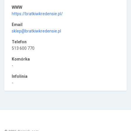
WWW
https://bratkiwkredensie.pl/
Email
sklep@bratkiwkredensie.pl
Telefon
513 600 770
Komórka
-
Infolinia
-