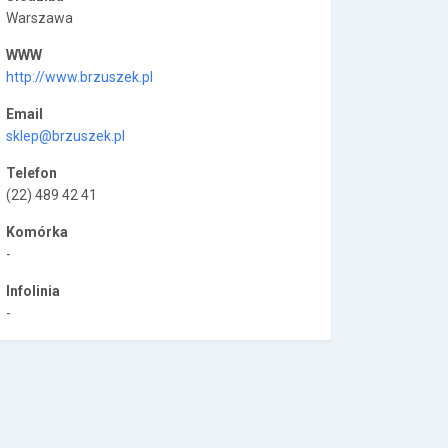
Warszawa
WWW
http://www.brzuszek.pl
Email
sklep@brzuszek.pl
Telefon
(22) 489 42 41
Komórka
-
Infolinia
-