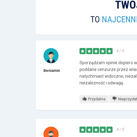
5 / 5
Sporządzam opinie dopiero wt
poddane cenzurze przez właśc
Beniamin
natychmiast widoczne, niezal
niezależność i odwagę.
Przydatna
Nieprzyda
5 / 5