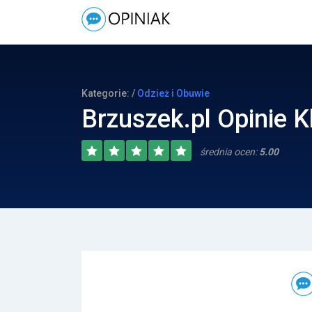
Kategorie: /
Odzież i Obuwie
Brzuszek.pl Opinie K
średnia ocen:
5.00