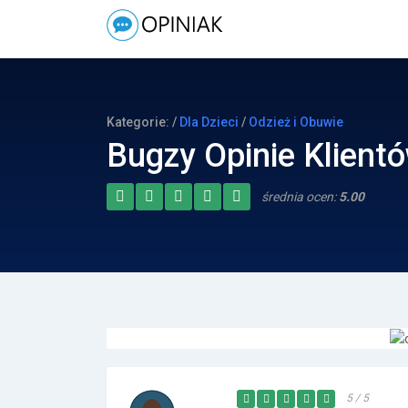
Kategorie: /
Dla Dzieci
/
Odzież i Obuwie
Bugzy Opinie Klient
średnia ocen:
5.00
5 / 5