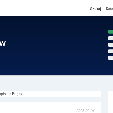
Szukaj
Kat
ów
2023-02-04