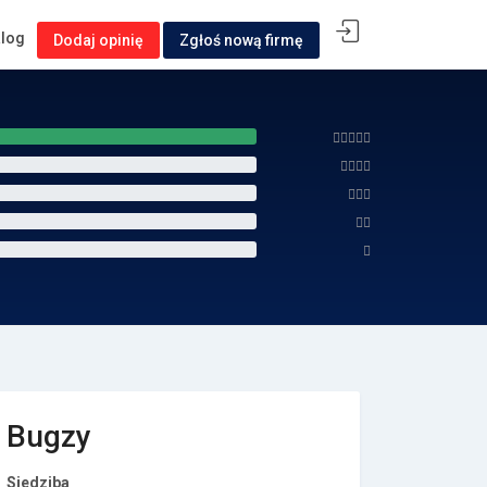
alog
Dodaj opinię
Zgłoś nową firmę
Bugzy
Siedziba