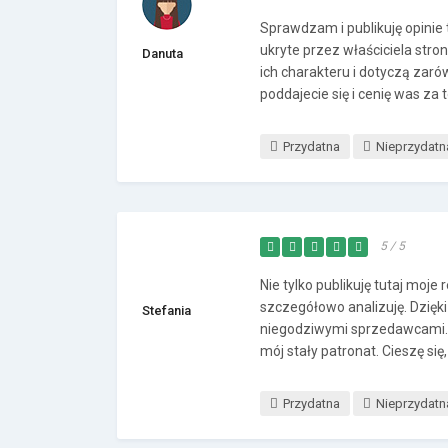
Sprawdzam i publikuję opinie 
ukryte przez właściciela stro
Danuta
ich charakteru i dotyczą zarów
poddajecie się i cenię was za t
Przydatna
Nieprzydatn
5 / 5
Nie tylko publikuję tutaj moje
szczegółowo analizuję. Dzięki
Stefania
niegodziwymi sprzedawcami. 
mój stały patronat. Cieszę się, 
Przydatna
Nieprzydatn