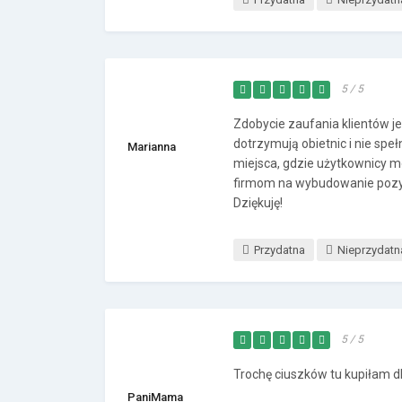
5 / 5
Zdobycie zaufania klientów j
dotrzymują obietnic i nie speł
Marianna
miejsca, gdzie użytkownicy 
firmom na wybudowanie pozyt
Dziękuję!
Przydatna
Nieprzydatn
5 / 5
Trochę ciuszków tu kupiłam d
PaniMama