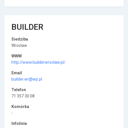
BUILDER
Siedziba
Wrocław
WWW
http://www.builderwroclaw.pl/
Email
builder.wr@wp.pl
Telefon
71 357 30 08
Komórka
-
Infolinia