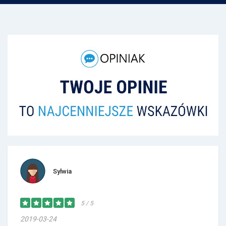
Sylwia
5 / 5
2019-03-24