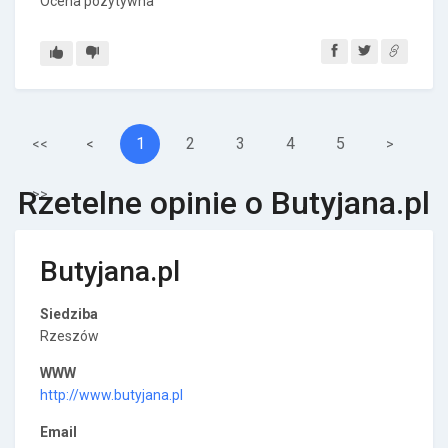
Ocena pozytywna
1
2
3
4
5
<<
<
>
Rzetelne opinie o Butyjana.pl
>>
Butyjana.pl
Siedziba
Rzeszów
WWW
http://www.butyjana.pl
Email