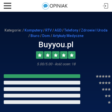
Kategorie: /
Komputery
/
RTV
/
AGD
/
Telefony
/
Zdrowie I Uroda
/
Biuro
/
Dom
/
Artykuły Medyczne
Buyyou.pl
5.00/5.00 - ilość ocen: 18