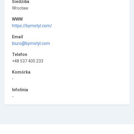
Siedziba
Wrocław
WWW
https://bymotyl.com/
Email
biuro@bymotyl.com
Telefon
+48 537 400 233
Komórka
-
Infolinia
-