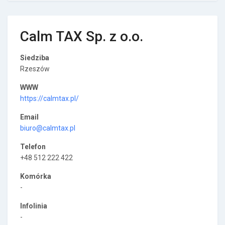
Calm TAX Sp. z o.o.
Siedziba
Rzeszów
WWW
https://calmtax.pl/
Email
biuro@calmtax.pl
Telefon
+48 512 222 422
Komórka
-
Infolinia
-