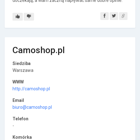
doczekają, a Wam zaczną napływać same dobre opinie.
Camoshop.pl
Siedziba
Warszawa
WWW
http://camoshop.pl
Email
biuro@camoshop.pl
Telefon
-
Komórka