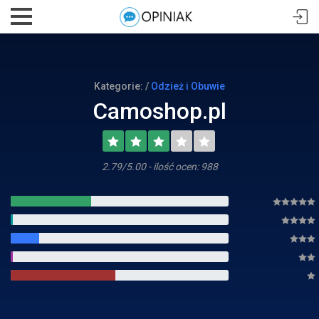
Kategorie: /
Odzież i Obuwie
Camoshop.pl
2.79/5.00 - ilość ocen: 988