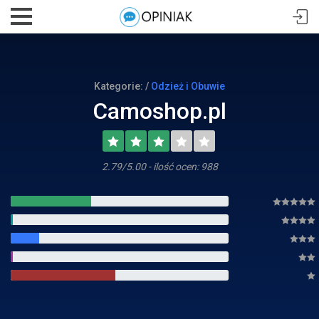
Kategorie: /
Odzież i Obuwie
Camoshop.pl
2.79/5.00 - ilość ocen: 988