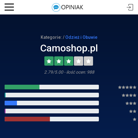
Kategorie: /
Odzież i Obuwie
Camoshop.pl
2.79/5.00 - ilość ocen: 988