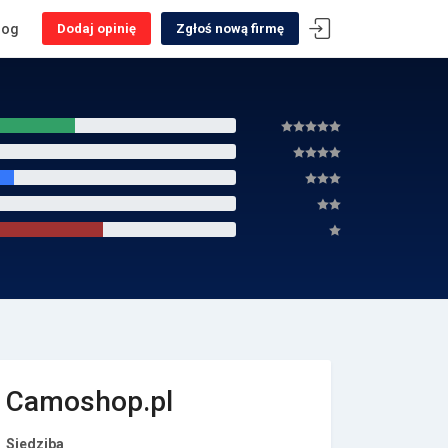
log
Dodaj opinię
Zgłoś nową firmę
Camoshop.pl
Siedziba