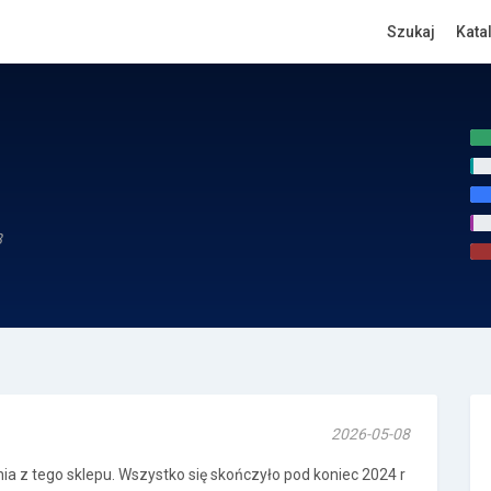
Szukaj
Kata
8
2026-05-08
a z tego sklepu. Wszystko się skończyło pod koniec 2024 r