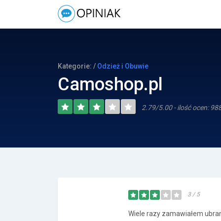
Kategorie: /
Odzież i Obuwie
Camoshop.pl
2.79/5.00 - ilość ocen: 98
3 / 5
Wiele razy zamawiałem ubrani