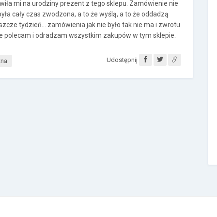
ła mi na urodziny prezent z tego sklepu. Zamówienie nie
 była cały czas zwodzona, a to że wyślą, a to że oddadzą
szcze tydzień... zamówienia jak nie było tak nie ma i zwrotu
nie polecam i odradzam wszystkim zakupów w tym sklepie.
Udostępnij
tna