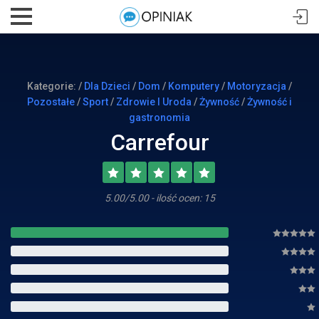
Kategorie: /
Dla Dzieci
/
Dom
/
Komputery
/
Motoryzacja
/
Pozostałe
/
Sport
/
Zdrowie I Uroda
/
Żywność
/
Żywność i
gastronomia
Carrefour
5.00/5.00 - ilość ocen: 15