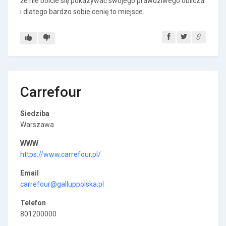
że nie boicie się pokazywać swojego prawdziwego oblicza
i dlatego bardzo sobie cenię to miejsce.
Carrefour
Siedziba
Warszawa
WWW
https://www.carrefour.pl/
Email
carrefour@galluppolska.pl
Telefon
801200000