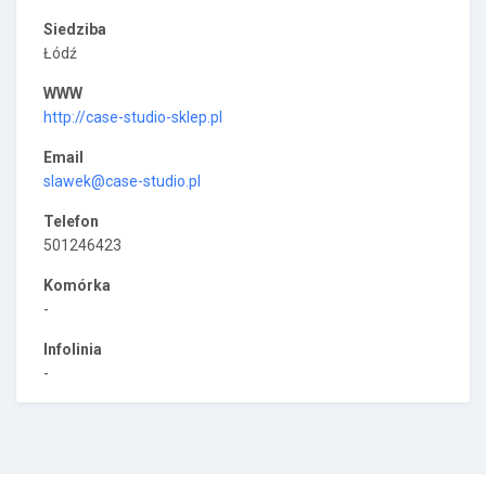
Siedziba
Łódź
WWW
http://case-studio-sklep.pl
Email
slawek@case-studio.pl
Telefon
501246423
Komórka
-
Infolinia
-