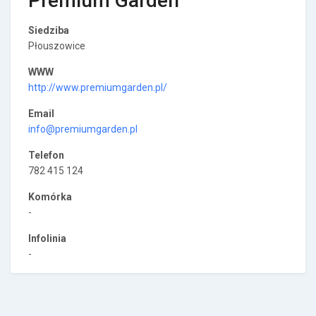
Premium Garden
Siedziba
Płouszowice
WWW
http://www.premiumgarden.pl/
Email
info@premiumgarden.pl
Telefon
782 415 124
Komórka
-
Infolinia
-