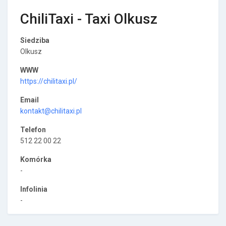
ChiliTaxi - Taxi Olkusz
Siedziba
Olkusz
WWW
https://chilitaxi.pl/
Email
kontakt@chilitaxi.pl
Telefon
512 22 00 22
Komórka
-
Infolinia
-