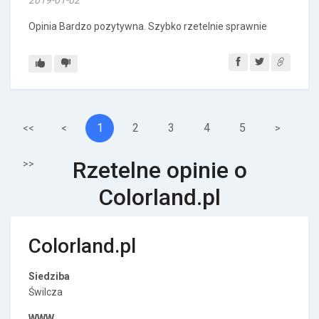
2019-01-02
Opinia Bardzo pozytywna. Szybko rzetelnie sprawnie
1
2
3
4
5
<<
<
>
Rzetelne opinie o
>>
Colorland.pl
Colorland.pl
Siedziba
Świlcza
WWW