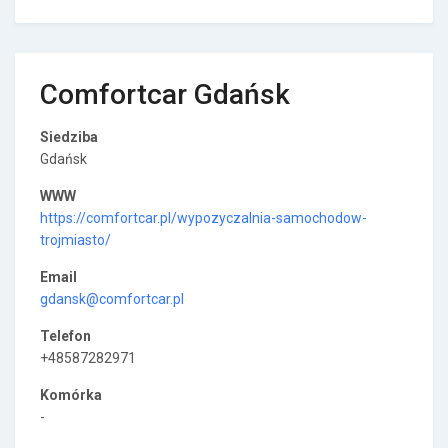
Comfortcar Gdańsk
Siedziba
Gdańsk
WWW
https://comfortcar.pl/wypozyczalnia-samochodow-
trojmiasto/
Email
gdansk@comfortcar.pl
Telefon
+48587282971
Komórka
-