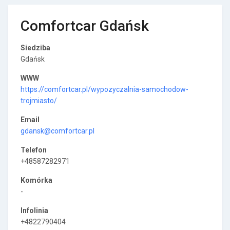
Comfortcar Gdańsk
Siedziba
Gdańsk
WWW
https://comfortcar.pl/wypozyczalnia-samochodow-
trojmiasto/
Email
gdansk@comfortcar.pl
Telefon
+48587282971
Komórka
-
Infolinia
+4822790404