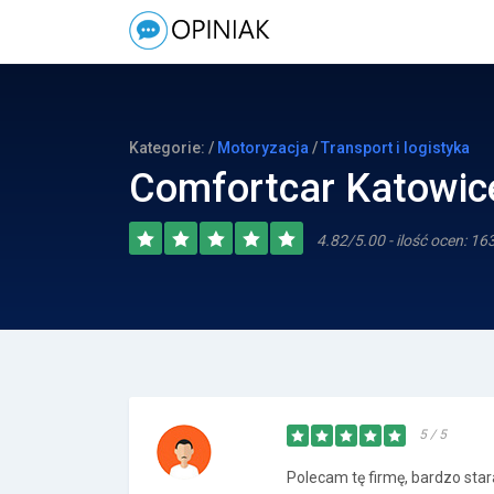
Kategorie: /
Motoryzacja
/
Transport i logistyka
Comfortcar Katowic
4.82/5.00 - ilość ocen: 16
5 / 5
Polecam tę firmę, bardzo stara