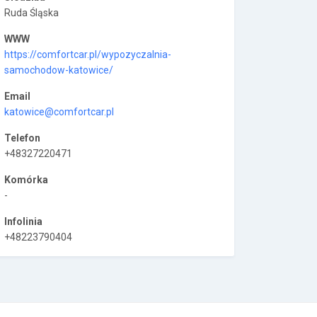
Ruda Śląska
WWW
https://comfortcar.pl/wypozyczalnia-
samochodow-katowice/
Email
katowice@comfortcar.pl
Telefon
+48327220471
Komórka
-
Infolinia
+48223790404