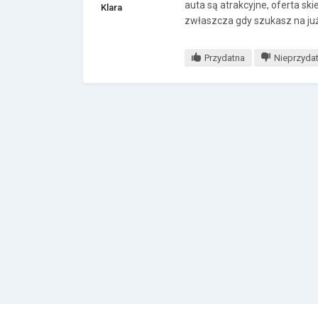
auta są atrakcyjne, oferta s
Klara
zwłaszcza gdy szukasz na ju
Przydatna
Nieprzyda