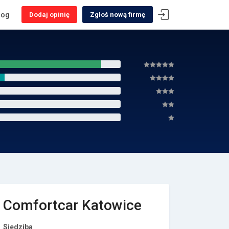
log
Dodaj opinię
Zgłoś nową firmę
Comfortcar Katowice
Siedziba