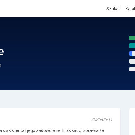
Szukaj
Kata
e
3
2026-05-11
 się k klienta i jego zadowolenie, brak kaucji sprawia że