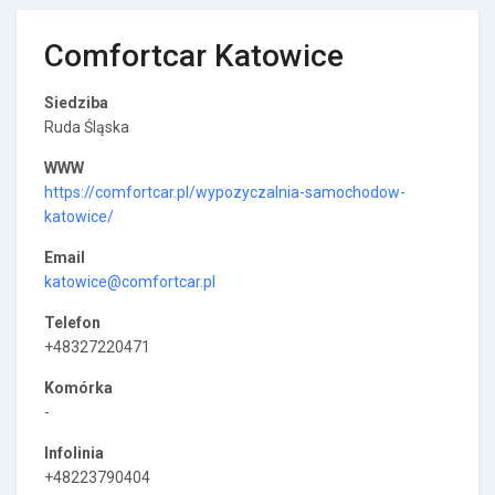
Comfortcar Katowice
Siedziba
Ruda Śląska
WWW
https://comfortcar.pl/wypozyczalnia-samochodow-
katowice/
Email
katowice@comfortcar.pl
Telefon
+48327220471
Komórka
-
Infolinia
+48223790404