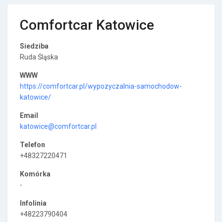
Comfortcar Katowice
Siedziba
Ruda Śląska
WWW
https://comfortcar.pl/wypozyczalnia-samochodow-
katowice/
Email
katowice@comfortcar.pl
Telefon
+48327220471
Komórka
-
Infolinia
+48223790404