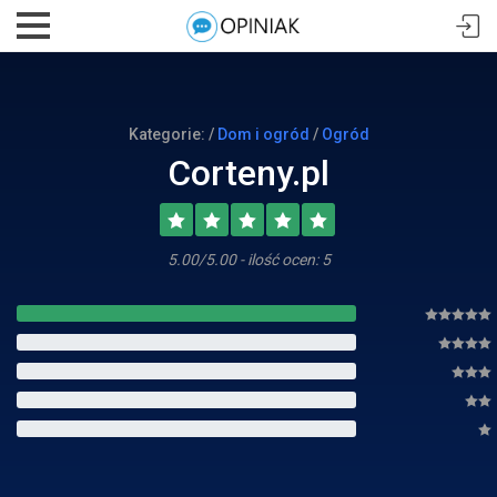
Kategorie: /
Dom i ogród
/
Ogród
Corteny.pl
5.00/5.00 - ilość ocen: 5