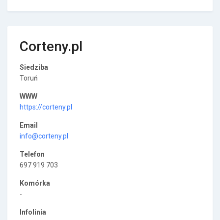
Corteny.pl
Siedziba
Toruń
WWW
https://corteny.pl
Email
info@corteny.pl
Telefon
697 919 703
Komórka
-
Infolinia