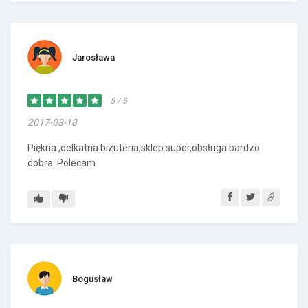
Jarosława
5 / 5
2017-08-18
Piękna ,delkatna bizuteria,sklep super,obsługa bardzo
dobra .Polecam
Bogusław