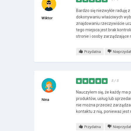
Bardzo się niezwykle raduję 
dokonywaniu właściwych wybo
Wiktor
znajdowaniu rzeczywiście u
tego miejsca jest brak kontro
stronie i osoby zarządzające
Przydatna
Nieprzyda
5 / 5
Nauczyłem się, że każdy ma p
produktów, usług lub sprzed
Nina
nie można przecież zarządzać,
kontaktu z nią, ponieważ jes
Przydatna
Nieprzyda