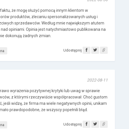
z faktu, że mogę służyć pomocą innym klientom w
rów produktów, zlecaniu spersonalizowanych usług i
czciwych sprzedawców. Według mnie największym atutem
li nad opiniami. Opinia jest natychmiastowo publikowana na
 nie dokonują żadnych zmian.
Udostępnij
tna
2022-08-11
rawo wyrażenia pozytywnej krytyki lub uwag w sprawie
awców, z którymi rzeczywiście współpracował. Choć gustom
 jeśli widzę, że firma ma wiele negatywnych opinii, unikam
t mało prawdopodobne, że wszyscy popełnili błąd.
Udostępnij
tna