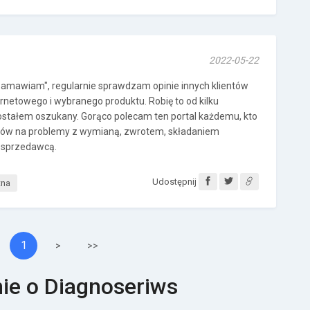
2022-05-22
"zamawiam", regularnie sprawdzam opinie innych klientów
rnetowego i wybranego produktu. Robię to od kilku
 zostałem oszukany. Gorąco polecam ten portal każdemu, kto
erwów na problemy z wymianą, zwrotem, składaniem
 sprzedawcą.
Udostępnij
tna
1
>
>>
nie o Diagnoseriws