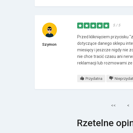
5 / 5
Przed kliknięciem przycisku 
dotyczące danego sklepu inte
Szymon
miesięcy i jeszcze nigdy nie
nie chce tracić czasu ani n
reklamacji lub rozmowami ze
Przydatna
Nieprzyda
<<
<
Rzetelne opi