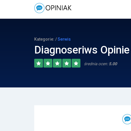
Kategorie: /
Serwis
Diagnoseriws Opinie
średnia ocen:
5.00