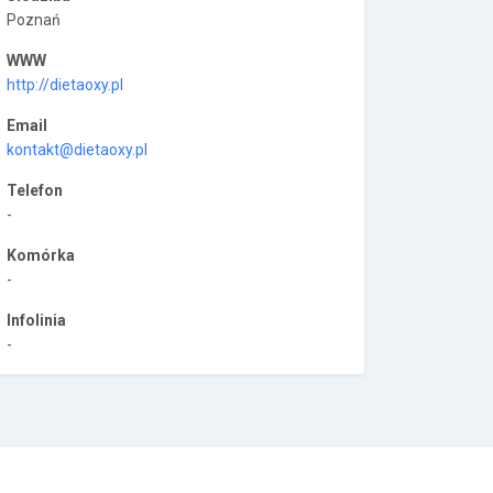
Poznań
WWW
http://dietaoxy.pl
Email
kontakt@dietaoxy.pl
Telefon
-
Komórka
-
Infolinia
-