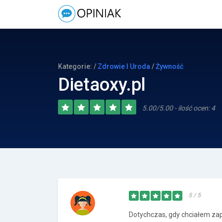
Kategorie: /
Zdrowie I Uroda
/
Żywność
Dietaoxy.pl
5.00/5.00 - ilość ocen: 4
5 / 5
Dotychczas, gdy chciałem zap