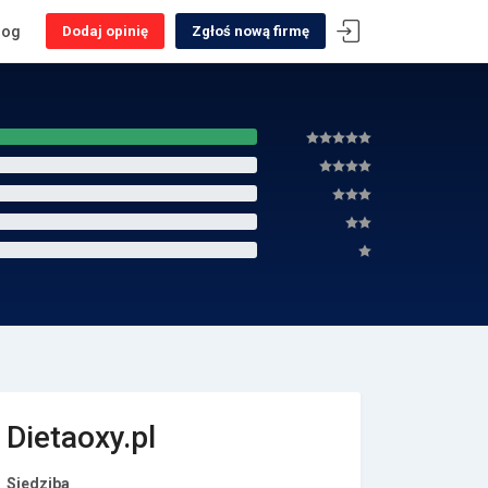
log
Dodaj opinię
Zgłoś nową firmę
Dietaoxy.pl
Siedziba