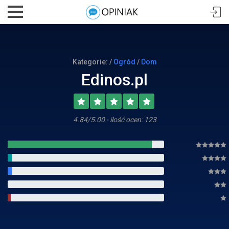
Kategorie: /
Ogród
/
Dom
Edinos.pl
4.84/5.00 - ilość ocen: 123